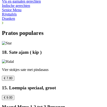
Vis en garnalen gerechten
Indische gerechten
Senior Menu
Rijsttafels
Dranken
Pratos populares
18. Sate ajam ( kip )
Vier stokjes sate met pindasaus
€ 7.80
15. Loempia speciaal, groot
€ 9.00
Maand Menu 1 2 tot 3 Personen