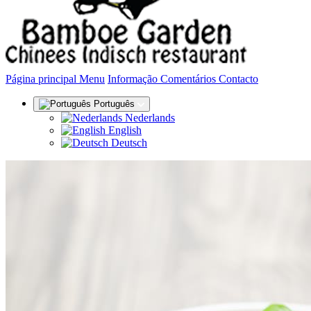
(actual)
Página principal
Menu
Informação
Comentários
Contacto
Português
Nederlands
English
Deutsch