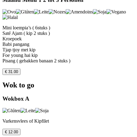
Mini loempia’s ( 6stuks )
Saté Ajam ( kip 2 stuks )
Kroepoek
Babi pangang
Tjap tjoy met kip
Foe young hai kip
Pisang ( gebakken banaan 2 stuks )
€ 31.00
Wok to go
Wokbox A
Varkensvlees of Kipfilet
€ 12.00