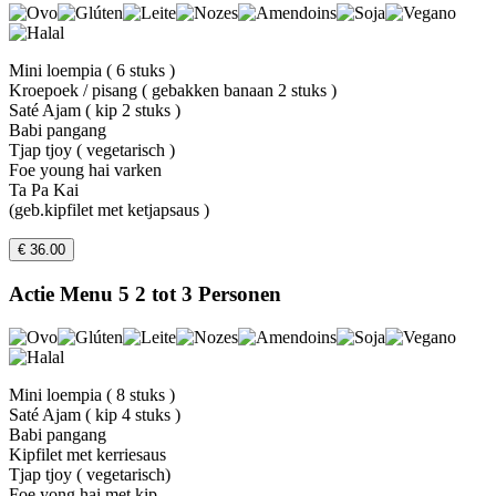
Mini loempia ( 6 stuks )
Kroepoek / pisang ( gebakken banaan 2 stuks )
Saté Ajam ( kip 2 stuks )
Babi pangang
Tjap tjoy ( vegetarisch )
Foe young hai varken
Ta Pa Kai
(geb.kipfilet met ketjapsaus )
€ 36.00
Actie Menu 5 2 tot 3 Personen
Mini loempia ( 8 stuks )
Saté Ajam ( kip 4 stuks )
Babi pangang
Kipfilet met kerriesaus
Tjap tjoy ( vegetarisch)
Foe yong hai met kip